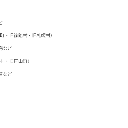
ど
稲町・旧篠路村・旧札幌村）
寒など
石村・旧円山町）
道など