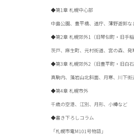
◆第1章 札幌中心部
中島公園、豊平橋、道庁、薄野遊郭な
◆第2章 札幌郊外1（旧琴似町・旧手
茨戸、麻生町、元村街道、宮の森、発
◆第3章 札幌郊外2（旧豊平町・旧白
真駒内、藻岩山北斜面、月寒、川下街
◆第4章 札幌市外
千歳の空港、江別、月形、小樽など
◆書き下ろしコラム
「札幌市電M101号物語」