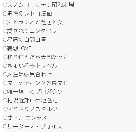
ススムゴールデン昭和劇場
追憶のレトロ漫画
酒とラジオと芝居と女
愛されてロングセラー
星屑の自問自答
妄想LOVE
移り住んだら天国だった
ちょい呑みトラベル
人生は帳尻合わせ
マーケティングの裏マド
唯一無二のプロダクツ
札幌近郊ロケ地巡礼
切り貼りノスタルジー
オトン エンタメ
リーダーズ・ヴォイス