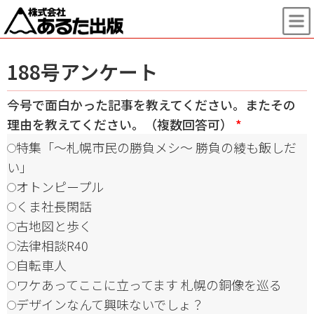
188号アンケート
今号で面白かった記事を教えてください。またその
理由を教えてください。（複数回答可）
*
特集「～札幌市民の勝負メシ～ 勝負の綾も飯しだ
い」
オトンピープル
くま社長閑話
古地図と歩く
法律相談R40
自転車人
ワケあってここに立ってます 札幌の銅像を巡る
デザインなんて興味ないでしょ？